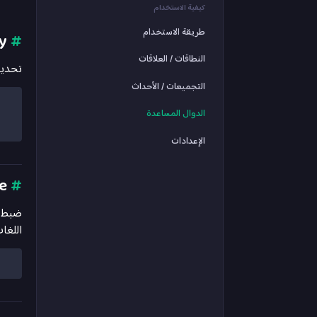
كيفية الاستخدام
طريقة الاستخدام
setCurrency
#
النطاقات / العلاقات
تحديد 
التجميعات / الأحداث
الدوال المساعدة
الإعدادات
setLanguage
#
ضبط ال
اللغات المد