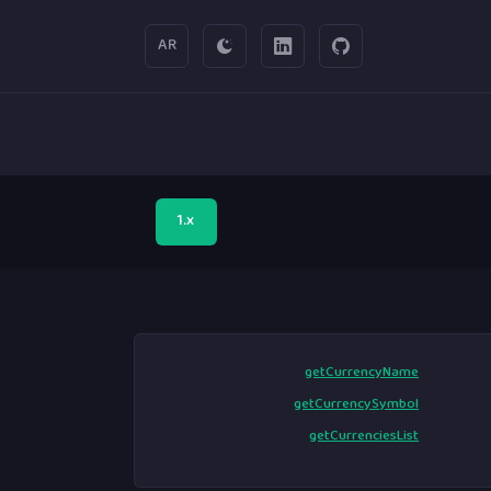
AR
1.x
getCurrencyName
getCurrencySymbol
getCurrenciesList