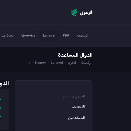
الرئيسية
PHP
Laravel
Livewire
نبذة عنا
الدوال المساعدة
الرئيسية
الحزم
Laravel
Money
1.x
الدو
الشروع في العمل
y
التنصيب
e
y
المساهمين