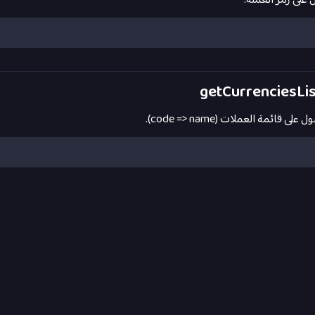
على رمز العملة.
لى قائمة العملات (code => name).