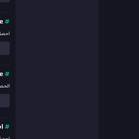
getCurrencyCode
#
احصل 
getCurrencyName
#
الحصو
getCurrencySymbol
#