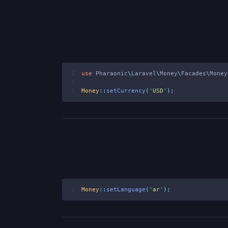
1
use
Pharaonic
\
Laravel
\
Money
\
Facades
\
Money
2
3
Money
::
setCurrency
(
'
USD
'
);
1
Money
::
setLanguage
(
'
ar
'
);