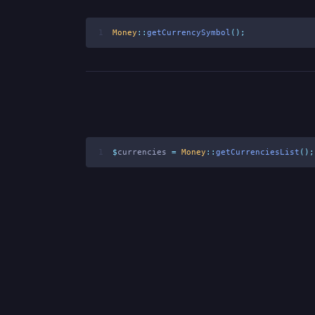
1
Money
::
getCurrencySymbol
();
1
$
currencies 
=
Money
::
getCurrenciesList
();