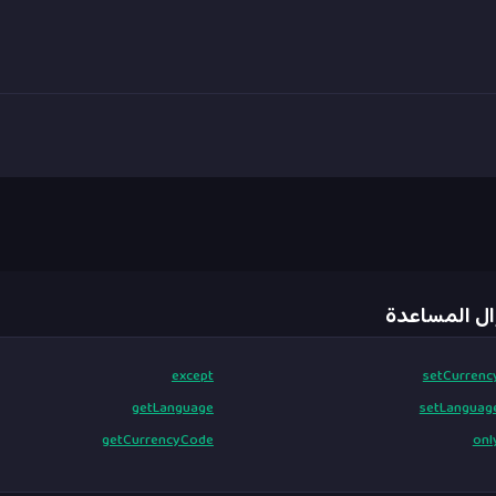
ال المساعدة
except
setCurrenc
getLanguage
setLanguag
getCurrencyCode
onl