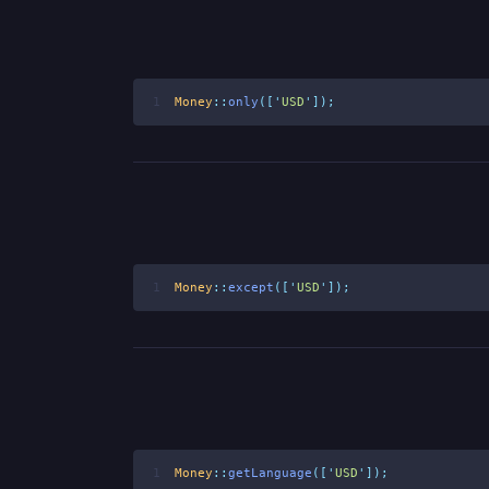
1
Money
::
only
([
'
USD
'
]);
1
Money
::
except
([
'
USD
'
]);
1
Money
::
getLanguage
([
'
USD
'
]);