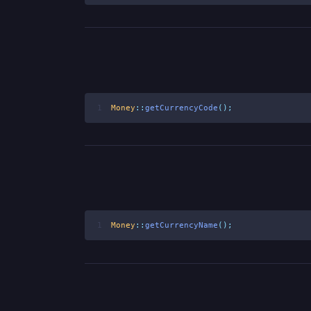
1
Money
::
getCurrencyCode
();
1
Money
::
getCurrencyName
();