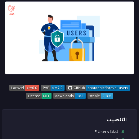
التنصيب
لماذا Users؟