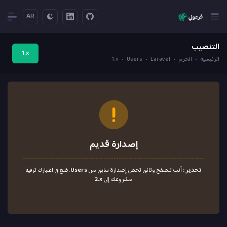
AR
التنصيب
1.x
الرئيسية
الحزم
Laravel
Users
1.x
إصدارة قديم
تحذير :
أنت تتصفح وثائق تخص إصدارة سابق من
Users
. ضع في اعتبارك ترقية
مشروعك إلى
2.x