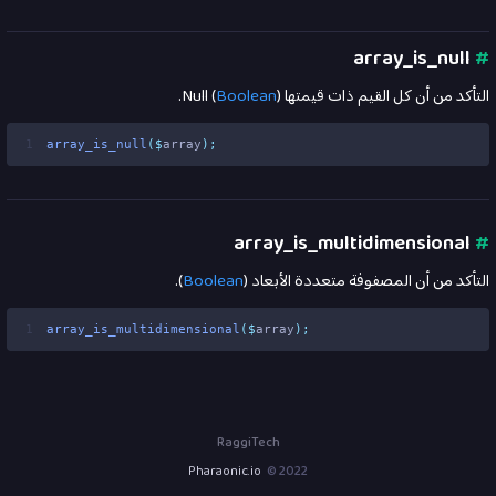
array_is_null
#
التأكد من أن كل القيم ذات قيمتها Null (
).
Boolean
1
array_is_null
($
array
);
array_is_multidimensional
#
التأكد من أن المصفوفة متعددة الأبعاد (
Boolean
).
1
array_is_multidimensional
($
array
);
RaggiTech
Pharaonic.io
2022 ©