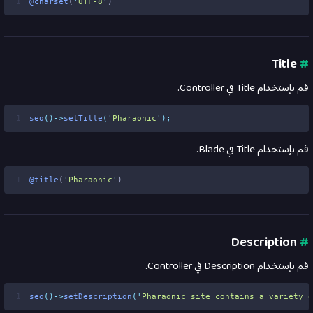
1
@charset
(
'
UTF-8
'
)
Title
#
قم بإستخدام Title في Controller.
1
seo
()->
setTitle
(
'
Pharaonic
'
);
قم بإستخدام Title في Blade.
1
@title
(
'
Pharaonic
'
)
Description
#
قم بإستخدام Description في Controller.
1
seo
()->
setDescription
(
'
Pharaonic site contains a variety o