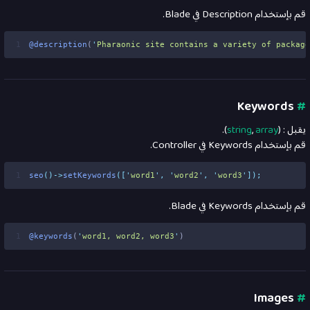
قم بإستخدام Description في Blade.
1
@description
(
'
Pharaonic site contains a variety of package
Keywords
#
يقبل : (
array
,
string
).
قم بإستخدام Keywords في Controller.
1
seo
()->
setKeywords
([
'
word1
'
,
'
word2
'
,
'
word3
'
]);
قم بإستخدام Keywords في Blade.
1
@keywords
(
'
word1, word2, word3
'
)
Images
#