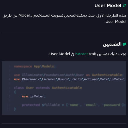
User Model
#
هذه الطريقة الأولى حيث يمكنك تسجيل تصويت المستخدم لـ Model عن طريق
User Model.
#
التضمين
يجب عليك تضمين
trait في User Model.
isVoter
 1
namespace
App
\
Models
;
 2
 3
use
Illuminate
\
Foundation
\
Auth
\
User
as
 Authenticatable
;
 4
use
Pharaonic
\
Laravel
\
Users
\
Traits
\
Actions
\
Vote
\
isVoter
;
 5
 6
class
User
extends
Authenticatable
 7
{
 8
use
isVoter
;
 9
10
protected
$
fillable 
=
[
'
name
'
,
'
email
'
,
'
password
'
];
11
}