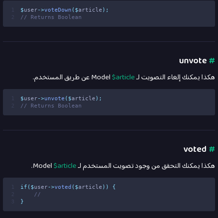
1
$
user
->
voteDown
($
article
);
2
// Returns Boolean
unvote
#
هكذا يمكنك إلغاء التصويت لـ
$article
Model عن طريق المستخدم.
1
$
user
->
unvote
($
article
);
2
// Returns Boolean
voted
#
هكذا يمكنك التحقق من وجود تصويت المستخدم لـ
$article
Model.
1
if
($
user
->
voted
($
article
))
{
2
//
3
}