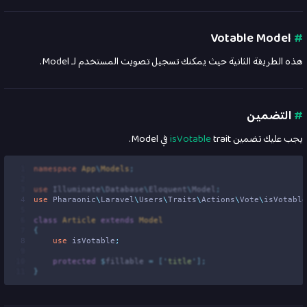
Votable Model
#
هذه الطريقة الثانية حيث يمكنك تسجيل تصويت المستخدم لـ Model.
#
التضمين
يجب عليك تضمين
trait في Model.
isVotable
 1
namespace
App
\
Models
;
 2
 3
use
Illuminate
\
Database
\
Eloquent
\
Model
;
 4
use
Pharaonic
\
Laravel
\
Users
\
Traits
\
Actions
\
Vote
\
isVotable
 5
 6
class
Article
extends
Model
 7
{
 8
use
isVotable
;
 9
10
protected
$
fillable 
=
[
'
title
'
];
11
}