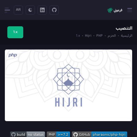
AR
التنصيب
1.x
الرئيسية
الحزم
PHP
Hijri
1.x