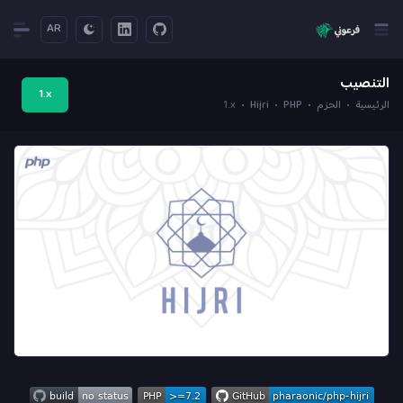
AR
التنصيب
1.x
الرئيسية
الحزم
PHP
Hijri
1.x